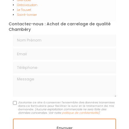
Grésivaudan
Le Touvet
Saint-Ismier
Contactez-nous : Achat de carrelage de qualité
Chambéry
Nom Prénom
Email
Téléphone
Message
J'autorise ce site à conserver l'ensemble des données transmises
dans ce formulaire pour faciliter le suivi et le traitement de ma
demande.
(Aucune exploitation commerciale ne sera faite des
données concervées. Voir notre
politique de confidentialité
)