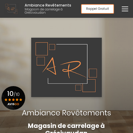
Aller
Ambiance Revêtements
au
Rappel Gratuit
Magasin de carrelage à
Grésivaudan
contenu
principal
10
/10
Voir le certificat
Magasin de carrelage à