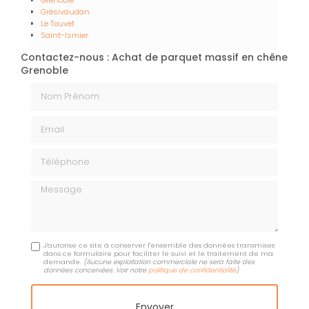
Grésivaudan
Le Touvet
Saint-Ismier
Contactez-nous : Achat de parquet massif en chêne
Grenoble
Nom Prénom
Email
Téléphone
Message
J'autorise ce site à conserver l'ensemble des données transmises
dans ce formulaire pour faciliter le suivi et le traitement de ma
demande.
(Aucune exploitation commerciale ne sera faite des
données concervées. Voir notre
politique de confidentialité
)