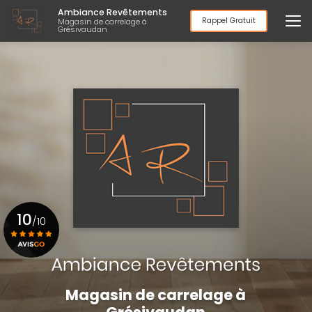
Aller
Ambiance Revêtements
au
Rappel Gratuit
Magasin de carrelage à
Grésivaudan
contenu
principal
10
/10
Voir le certificat
Magasin de carrelage à