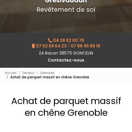
Grésivaudan
Revêtement de sol
04 38 92 00 75
07 62 69 64 23
/
07 88 45 89 19
ZA Bacon 38570 GONCELIN
Contactez-nous
Accueil
Secteur
Grenoble
Achat de parquet massif en chêne Grenoble
Achat de parquet massif
en chêne Grenoble