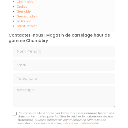
Chambéry
Crolles
Grenoble
Grésivaudan
Le Touvet
Saint-Ismier
Contactez-nous : Magasin de carrelage haut de
gamme Chambéry
Nom Prénom
Email
Téléphone
Message
J'autorise ce site à conserver l'ensemble des données transmises
dans ce formulaire pour faciliter le suivi et le traitement de ma
demande.
(Aucune exploitation commerciale ne sera faite des
données concervées. Voir notre
politique de confidentialité
)