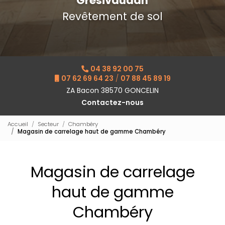
Grésivaudan
Revêtement de sol
04 38 92 00 75
07 62 69 64 23
/
07 88 45 89 19
ZA Bacon 38570 GONCELIN
Contactez-nous
Accueil
Secteur
Chambéry
Magasin de carrelage haut de gamme Chambéry
Magasin de carrelage
haut de gamme
Chambéry