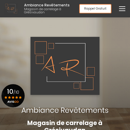
Aller
Ambiance Revêtements
au
Rappel Gratuit
Magasin de carrelage à
Grésivaudan
contenu
principal
10
/10
Voir le certificat
Magasin de carrelage à