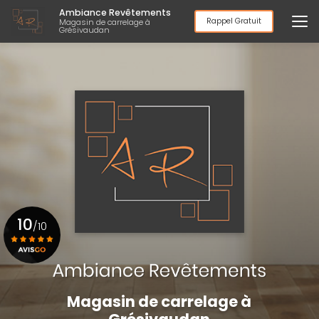
Aller
Ambiance Revêtements
au
Rappel Gratuit
Magasin de carrelage à
Grésivaudan
contenu
principal
10
/10
Voir le certificat
Magasin de carrelage à