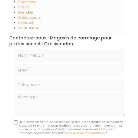
Chambéry
Crolles
Grenoble
Grésivaudan
Le Touvet
Saint-Ismier
Contactez-nous : Magasin de carrelage pour
professionnels Grésivaudan
Nom Prénom
Email
Téléphone
Message
J'autorise ce site à conserver l'ensemble des données transmises
dans ce formulaire pour faciliter le suivi et le traitement de ma
demande.
(Aucune exploitation commerciale ne sera faite des
données concervées. Voir notre
politique de confidentialité
)