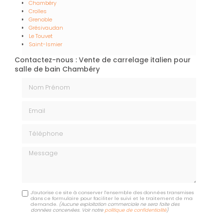
Chambéry
Crolles
Grenoble
Grésivaudan
Le Touvet
Saint-Ismier
Contactez-nous : Vente de carrelage italien pour
salle de bain Chambéry
Nom Prénom
Email
Téléphone
Message
J'autorise ce site à conserver l'ensemble des données transmises
dans ce formulaire pour faciliter le suivi et le traitement de ma
demande.
(Aucune exploitation commerciale ne sera faite des
données concervées. Voir notre
politique de confidentialité
)