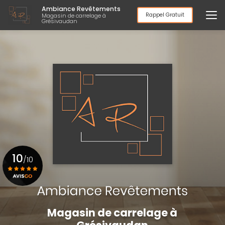
Aller
Ambiance Revêtements
au
Rappel Gratuit
Magasin de carrelage à
Grésivaudan
contenu
principal
10
/10
Voir le certificat
Magasin de carrelage à