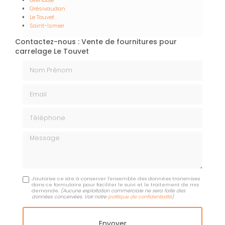
Grésivaudan
Le Touvet
Saint-Ismier
Contactez-nous : Vente de fournitures pour
carrelage Le Touvet
Nom Prénom
Email
Téléphone
Message
J'autorise ce site à conserver l'ensemble des données transmises
dans ce formulaire pour faciliter le suivi et le traitement de ma
demande.
(Aucune exploitation commerciale ne sera faite des
données concervées. Voir notre
politique de confidentialité
)