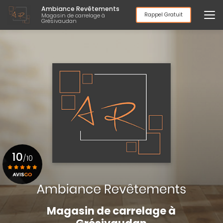
Aller
Ambiance Revêtements
au
Rappel Gratuit
Magasin de carrelage à
Grésivaudan
contenu
principal
10
/10
Voir le certificat
Magasin de carrelage à