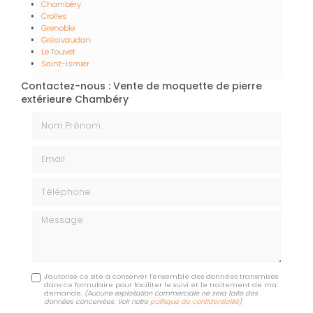
Chambéry
Crolles
Grenoble
Grésivaudan
Le Touvet
Saint-Ismier
Contactez-nous : Vente de moquette de pierre
extérieure Chambéry
Nom Prénom
Email
Téléphone
Message
J'autorise ce site à conserver l'ensemble des données transmises
dans ce formulaire pour faciliter le suivi et le traitement de ma
demande.
(Aucune exploitation commerciale ne sera faite des
données concervées. Voir notre
politique de confidentialité
)