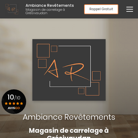
Aller
Ambiance Revêtements
au
Rappel Gratuit
Magasin de carrelage à
Grésivaudan
contenu
principal
10
/10
Voir le certificat
Magasin de carrelage à