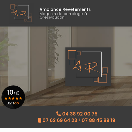
Navigati
Aller
au
Ambiance Revêtements
Magasin de carrelage à
contenu
Grésivaudan
principal
10
/10
Voir le certificat
04 38 92 00 75
07 62 69 64 23
/
07 88 45 89 19