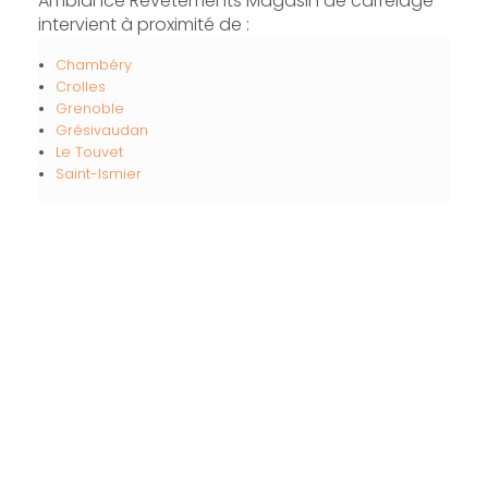
Ambiance Revêtements Magasin de carrelage
intervient à proximité de :
Chambéry
Crolles
Grenoble
Grésivaudan
Le Touvet
Saint-Ismier