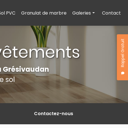
Sol PVC
Granulat de marbre
Galeries
Contact
Carrelage
Parquet
Rappel Gratuit
Sol PVC
Granulat de marbre
à Grésivaudan
 sol
Contactez-nous