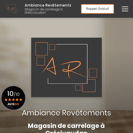
Aller
Ambiance Revêtements
au
Rappel Gratuit
Magasin de carrelage à
Grésivaudan
contenu
principal
10
/10
Voir le certificat
Magasin de carrelage à