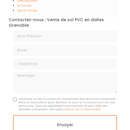
Grésivaudan
Le Touvet
Saint-Ismier
Contactez-nous : Vente de sol PVC en dalles
Grenoble
Nom Prénom
Email
Téléphone
Message
J'autorise ce site à conserver l'ensemble des données transmises
dans ce formulaire pour faciliter le suivi et le traitement de ma
demande.
(Aucune exploitation commerciale ne sera faite des
données concervées. Voir notre
politique de confidentialité
)