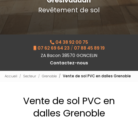
Grésivaudan
Revêtement de sol
04 38 92 00 75
07 62 69 64 23
/
07 88 45 89 19
ZA Bacon 38570 GONCELIN
Contactez-nous
Accueil
Secteur
Grenoble
Vente de sol PVC en dalles Grenoble
Vente de sol PVC en
dalles Grenoble